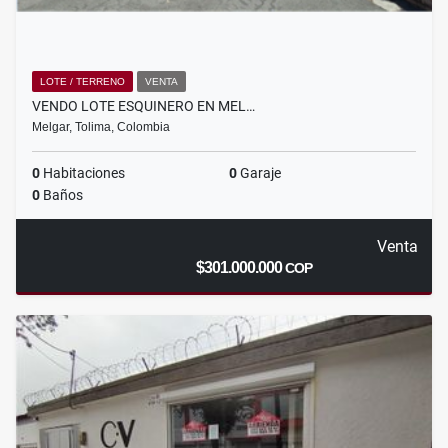
LOTE / TERRENO
VENTA
VENDO LOTE ESQUINERO EN MEL…
Melgar, Tolima, Colombia
0
Habitaciones
0
Garaje
0
Baños
Venta
$301.000.000
COP