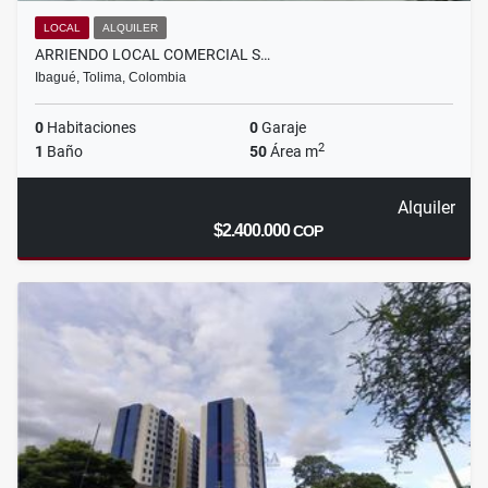
LOCAL
ALQUILER
ARRIENDO LOCAL COMERCIAL S…
Ibagué, Tolima, Colombia
0
Habitaciones
0
Garaje
2
1
Baño
50
Área m
Alquiler
$2.400.000
COP