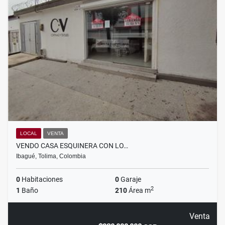
LOCAL
VENTA
VENDO CASA ESQUINERA CON LO…
Ibagué, Tolima, Colombia
0
Habitaciones
0
Garaje
2
1
Baño
210
Área m
Venta