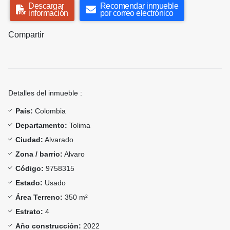
Descargar
Recomendar inmueble
información
por correo electrónico
Compartir
Detalles del inmueble :
País:
Colombia
Departamento:
Tolima
Ciudad:
Alvarado
Zona / barrio:
Alvaro
Código:
9758315
Estado:
Usado
Área Terreno:
350 m²
Estrato:
4
Año construcción:
2022