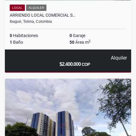
LOCAL
ALQUILER
ARRIENDO LOCAL COMERCIAL S…
Ibagué, Tolima, Colombia
0
Habitaciones
0
Garaje
2
1
Baño
50
Área m
Alquiler
$2.400.000
COP