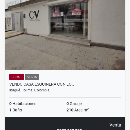
LOCAL
VENTA
VENDO CASA ESQUINERA CON LO…
Ibagué, Tolima, Colombia
0
Habitaciones
0
Garaje
2
1
Baño
210
Área m
Venta