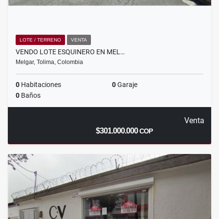
LOTE / TERRENO
VENTA
VENDO LOTE ESQUINERO EN MEL…
Melgar, Tolima, Colombia
0
Habitaciones
0
Garaje
0
Baños
Venta
$301.000.000
COP