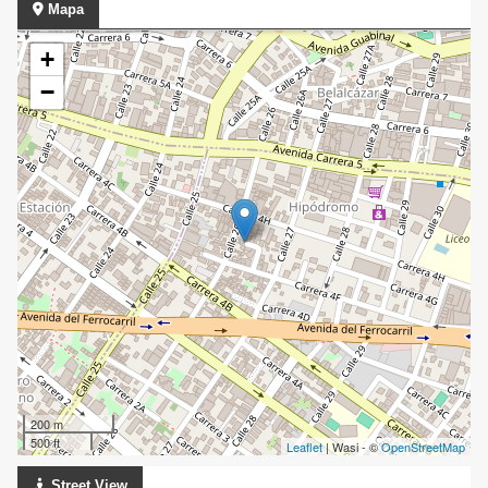
Mapa
+
−
200 m
500 ft
Leaflet
| Wasi - ©
OpenStreetMap
Street View