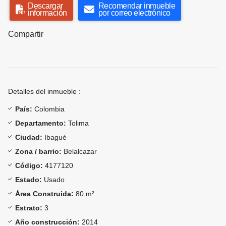
Descargar
Recomendar inmueble
información
por correo electrónico
Compartir
Detalles del inmueble :
País:
Colombia
Departamento:
Tolima
Ciudad:
Ibagué
Zona / barrio:
Belalcazar
Código:
4177120
Estado:
Usado
Área Construida:
80 m²
Estrato:
3
Año construcción:
2014