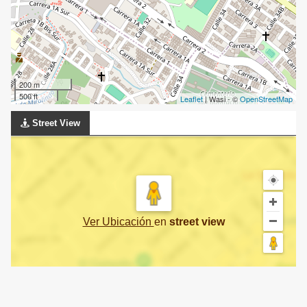
200 m
500 ft
Leaflet
| Wasi - ©
OpenStreetMap
Street View
Ver Ubicación
en
street view