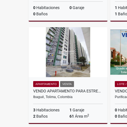
0
Habitaciones
0
Garaje
1
Habi
0
Baños
1
Bañ
Venta
$1.800.000.000
APARTAMENTO
VENTA
LOTE 
VENDO APARTAMENTO PARA ESTRENAR PISO 13 SECTOR POBLADO FLOR ALBA
Ibagué, Tolima, Colombia
Purific
3
Habitaciones
1
Garaje
0
Habi
2
2
Baños
61
Área m
0
Baño