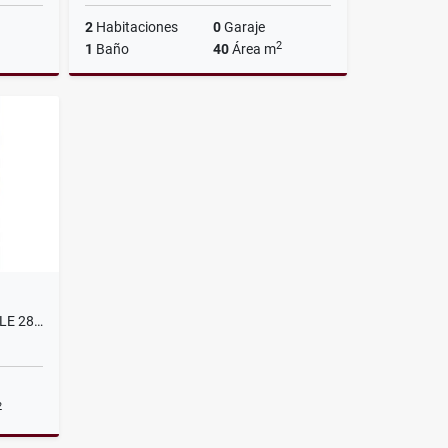
2
Habitaciones
0
Garaje
2
1
Baño
40
Área m
lquiler
Alquiler
$700.000
VENDO CASALOTE SECTOR CALLE 28 CON CRA 7 BELALCAZAR
2