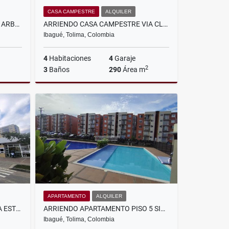
CASA CAMPESTRE
ALQUILER
VENDO APARTAMENTO SECTOR ARBOLEDA CAMPESTRE - CONJUNTO PAYANDE
ARRIENDO CASA CAMPESTRE VIA CLUB CAMPESTRE
Ibagué, Tolima, Colombia
4
Habitaciones
4
Garaje
2
3
Baños
290
Área m
Venta
Alquiler
$4.000.000
APARTAMENTO
ALQUILER
ARRIENDO APARTAMENTO PARA ESTRENAR PISO 3 SECTOR SAMARIA
ARRIENDO APARTAMENTO PISO 5 SIN ASCENSOR SECTOR SANTA RITA
Ibagué, Tolima, Colombia