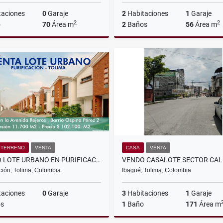
taciones
0
Garaje
2
Habitaciones
1
Garaje
2
2
o
70
Área m
2
Baños
56
Área m
Alquiler
A
$1.400.000
$1.200.000
/ TERRENO
VENTA
CASA
VENTA
VENDO LOTE URBANO EN PURIFICACION
ación, Tolima, Colombia
Ibagué, Tolima, Colombia
taciones
0
Garaje
3
Habitaciones
1
Garaje
s
1
Baño
171
Área m