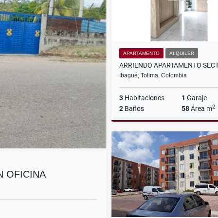
APARTAMENTO
ALQUILER
Ibagué, Tolima, Colombia
3
Habitaciones
1
Garaje
2
2
Baños
58
Área m
A
$1.200.000
N OFICINA