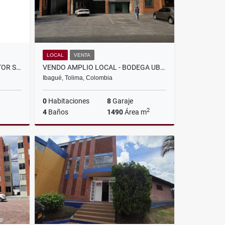
LOCAL
VENTA
ARRIENDO APARTAMENTO SECTOR SALADO
VENDO AMPLIO LOCAL - BODEGA UBICADO EN CRA 5 CALLE 19
Ibagué, Tolima, Colombia
0
Habitaciones
8
Garaje
2
4
Baños
1490
Área m
lquiler
Venta
$5.800.000.000