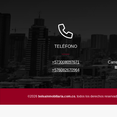
TELÉFONO
+573008097671
Carre
I
+576082670964
©2026
bolsainmobiliaria.com.co
, todos los derechos reservad