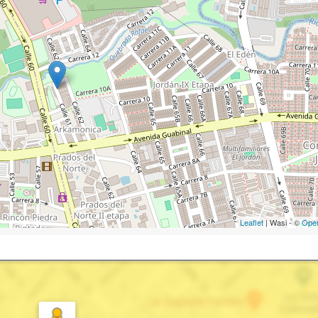
Leaflet
| Wasi - ©
Ope