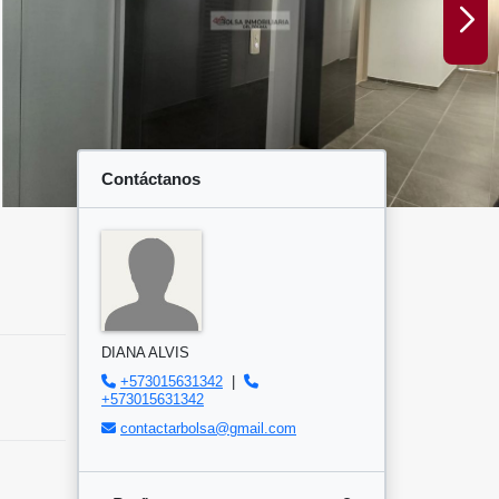
Contáctanos
DIANA ALVIS
+573015631342
|
+573015631342
contactarbolsa@gmail.com