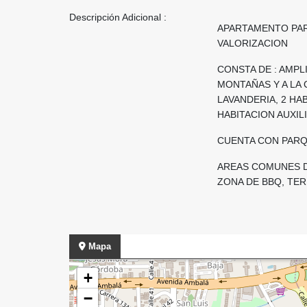
Descripción Adicional :
APARTAMENTO PARA
VALORIZACION
CONSTA DE : AMPL
MONTAÑAS Y A LA 
LAVANDERIA, 2 HA
HABITACION AUXIL
CUENTA CON PARQ
AREAS COMUNES DE
ZONA DE BBQ, TE
Mapa
+
−