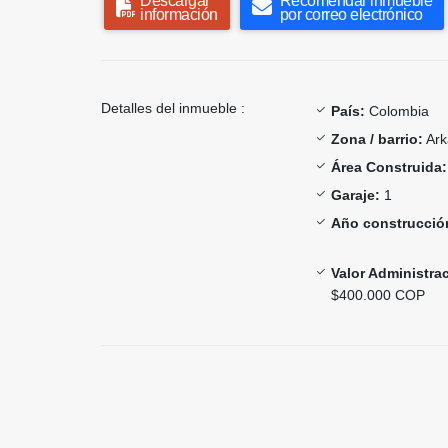
Descargar
Recomendar inmueble
información
por correo electrónico
Detalles del inmueble :
País:
Colombia
Zona / barrio:
Ark
Área Construida:
Garaje:
1
Año construcció
Valor Administra
$400.000 COP