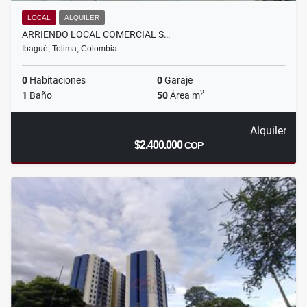
LOCAL
ALQUILER
ARRIENDO LOCAL COMERCIAL S…
Ibagué, Tolima, Colombia
0
Habitaciones
0
Garaje
2
1
Baño
50
Área m
Alquiler
$2.400.000
COP