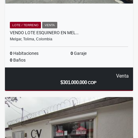
LOTE / TERRENO
VENTA
VENDO LOTE ESQUINERO EN MEL…
Melgar, Tolima, Colombia
0
Habitaciones
0
Garaje
0
Baños
Venta
$301.000.000
COP