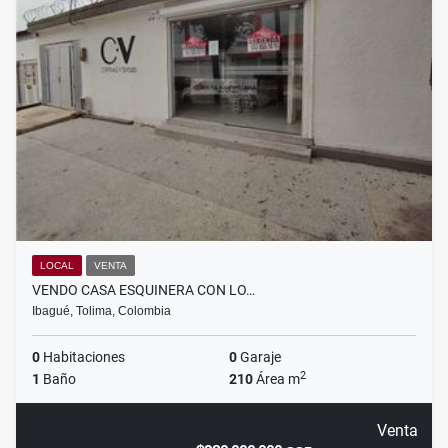
LOCAL
VENTA
VENDO CASA ESQUINERA CON LO…
Ibagué, Tolima, Colombia
0
Habitaciones
0
Garaje
2
1
Baño
210
Área m
Venta