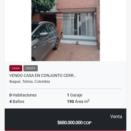
CASA
VENTA
VENDO CASA EN CONJUNTO CERR…
Ibagué, Tolima, Colombia
0
Habitaciones
1
Garaje
2
4
Baños
190
Área m
Venta
$680.000.000
COP