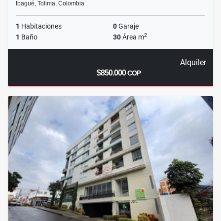
Ibagué, Tolima, Colombia
1
Habitaciones
0
Garaje
2
1
Baño
30
Área m
Alquiler
$850.000
COP