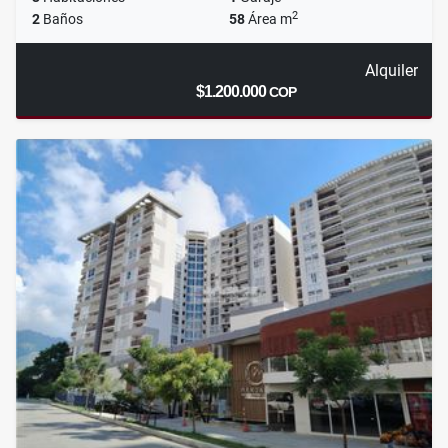
2
2
Baños
58
Área m
Alquiler
$1.200.000
COP