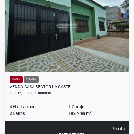
CASA
VENTA
VENDO CASA SECTOR LA CASTEL…
Ibagué, Tolima, Colombia
4
Habitaciones
1
Garaje
2
2
Baños
192
Área m
Venta