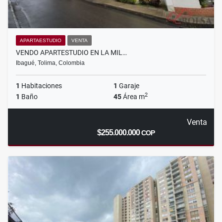
APARTAESTUDIO
VENTA
VENDO APARTESTUDIO EN LA MIL…
Ibagué, Tolima, Colombia
1
Habitaciones
1
Garaje
2
1
Baño
45
Área m
Venta
$255.000.000
COP