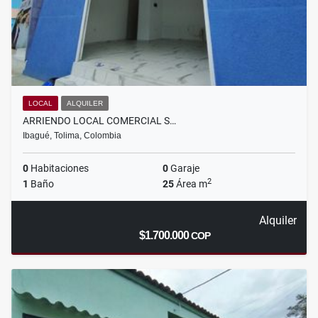
LOCAL
ALQUILER
ARRIENDO LOCAL COMERCIAL S…
Ibagué, Tolima, Colombia
0
Habitaciones
0
Garaje
2
1
Baño
25
Área m
Alquiler
$1.700.000
COP